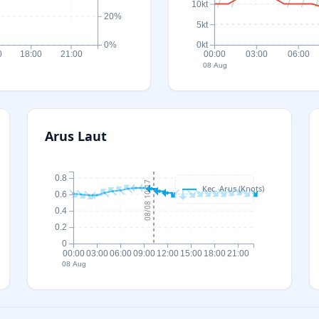
10kt
20%
5kt
0%
0kt
0
18:00
21:00
00:00
03:00
06:00
08 Aug
Arus Laut
0.8
08/08 10:17
Kec. Arus (Knots)
0.6
0.4
0.2
0
00:00
03:00
06:00
09:00
12:00
15:00
18:00
21:00
08 Aug