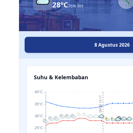
28°C
76% RH
8 Agustus 2026
Suhu & Kelembaban
40°C
08/08 10:17
35°C
30°C
25°C