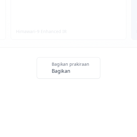
Citra Satelit
Himawari-9 Enhanced IR
Bagikan prakiraan
Bagikan