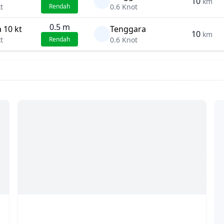
10
km
kt
Rendah
0.6 Knot
0.5 m
 10 kt
Tenggara
10
km
kt
Rendah
0.6 Knot