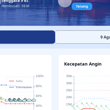
Tenggara 9 kt
Hembusan: 16 kt
Tenang
9 Ag
Kecepatan Angin
100%
35kt
Suhu
30kt
80%
Kelembaban
25kt
60%
20kt
15kt
40%