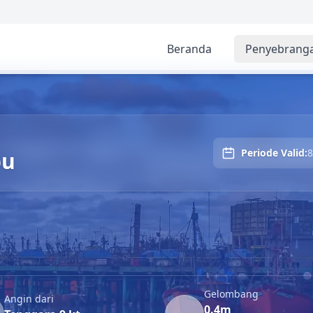
Beranda
Penyebrang
Periode Valid:
8
pu
Gelombang
Angin dari
0.4m