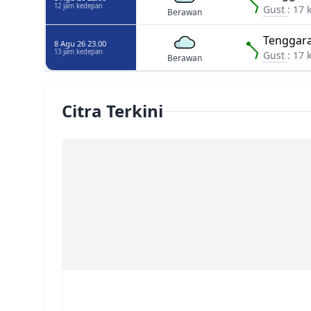
12 jam kedepan
Gust
: 17 
Berawan
Tenggara
8 Agu 26 23.00
13 jam kedepan
Gust
: 17 
Berawan
Citra Terkini