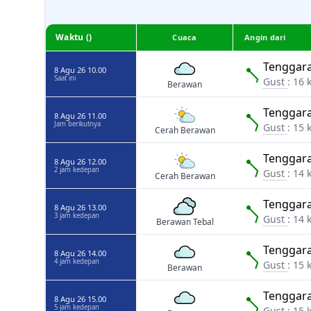
Waktu ()
Cuaca
Angin dari
Tenggara
8 Agu 26 10.00
Saat ini
Gust
: 16 
Berawan
Tenggara
8 Agu 26 11.00
Jam berikutnya
Gust
: 15 
Cerah Berawan
Tenggara
8 Agu 26 12.00
2 jam kedepan
Gust
: 14 
Cerah Berawan
Tenggara
8 Agu 26 13.00
3 jam kedepan
Gust
: 14 
Berawan Tebal
Tenggara
8 Agu 26 14.00
4 jam kedepan
Gust
: 15 
Berawan
Tenggara
8 Agu 26 15.00
5 jam kedepan
Gust
: 15 