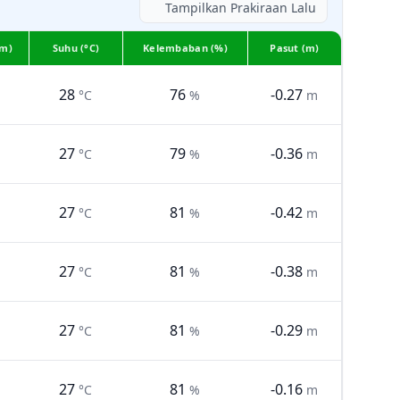
Tampilkan Prakiraan Lalu
km)
Suhu (°C)
Kelembaban (%)
Pasut (m)
28
76
-0.27
°C
%
m
27
79
-0.36
°C
%
m
27
81
-0.42
°C
%
m
27
81
-0.38
°C
%
m
27
81
-0.29
°C
%
m
27
81
-0.16
°C
%
m