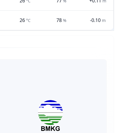
26
77
+0.11
°C
%
m
26
78
-0.10
°C
%
m