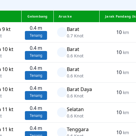
Gelombang
Arus ke
Jarak Pandang (
0.4 m
 9 kt
Barat
10
km
kt
Tenang
0.7 Knot
0.4 m
 10 kt
Barat
10
km
kt
Tenang
0.6 Knot
0.4 m
 10 kt
Barat
10
km
kt
Tenang
0.6 Knot
0.4 m
 10 kt
Barat Daya
10
km
kt
Tenang
0.6 Knot
0.4 m
 11 kt
Selatan
10
km
kt
Tenang
0.6 Knot
0.4 m
 11 kt
Tenggara
10
km
kt
Tenang
0.6 Knot