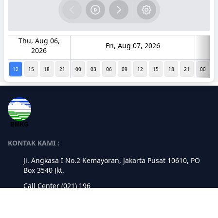
Thu, Aug 06,
Fri, Aug 07, 2026
2026
12
15
18
21
00
03
06
09
12
15
18
21
00
0
KONTAK KAMI :
Jl. Angkasa I No.2 Kemayoran, Jakarta Pusat 10610, PO
Box 3540 Jkt.
Call Center (021) 196
Fax (021) 4246703
cc196@bmkg.go.id