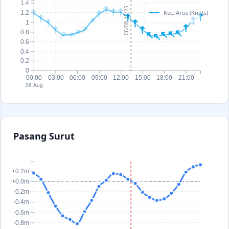
1.4
06/08 13:25
Kec. Arus (Knots)
1.2
1
0.8
0.6
0.4
0.2
0
00:00
03:00
06:00
09:00
12:00
15:00
18:00
21:00
06 Aug
Pasang Surut
+0.2m
+0.0m
-0.2m
-0.4m
-0.6m
-0.8m