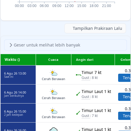
00:00
03:00
06:00
09:00
12:00
15:00
18:00
21:00
Tampilkan Prakiraan Lalu
Geser untuk melihat lebih banyak
Waktu ()
Cuaca
Angin dari
Gelo
0.
Timur 7 kt
6 Agu 26 13.00
Saat ini
Ten
Gust
: 8 kt
Cerah Berawan
0.
Timur Laut 1 kt
6 Agu 26 14.00
Jam berikutnya
Ten
Gust
: 8 kt
Cerah Berawan
0.
Timur Laut 1 kt
6 Agu 26 15.00
2 jam kedepan
Ten
Gust
: 7 kt
Cerah Berawan
0.
Timur Laut 1 kt
6 Agu 26 16.00