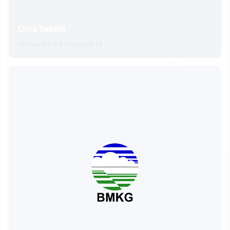
Citra Satelit
Himawari-9 Enhanced IR