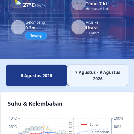
Timur 7 kt
27°C
59% RH
Hembusan: 8 kt
Gelombang
Arus ke
0.3m
Utara
1.1 Knots
Tenang
7 Agustus - 9 Agustus
6 Agustus 2026
2026
Suhu & Kelembaban
40°C
100%
06/08 13:25
Suhu
35°C
80%
Kelembaban