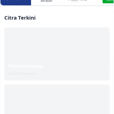
Berawan
Citra Terkini
Peta Gelombang
Model Inawaves