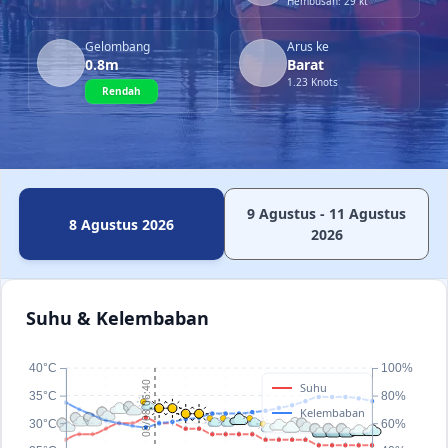
Hembusan: 29 kt
Gelombang
Arus ke
0.8m
Barat
1.23 Knots
Rendah
9 Agustus - 11 Agustus
8 Agustus 2026
2026
Suhu & Kelembaban
40°C
100%
08/08 06:40
Suhu
35°C
80%
Kelembaban
30°C
60%