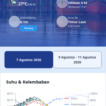
Selatan 4 kt
27°C
80% RH
Hembusan: 9 kt
Gelombang
Arus ke
0.1m
Timur Laut
0.88 Knots
Tenang
9 Agustus - 11 Agustus
7 Agustus 2026
2026
Suhu & Kelembaban
40°C
100%
Suhu
35°C
80%
Kelembaban