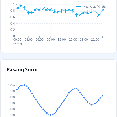
1
Kec. Arus (Knots)
0.8
0.6
0.4
0.2
0
00:00
03:00
06:00
09:00
12:00
15:00
18:00
21:00
08 Aug
Pasang Surut
+1.0m
+0.5m
+0.0m
-0.5m
-1.0m
-1.5m