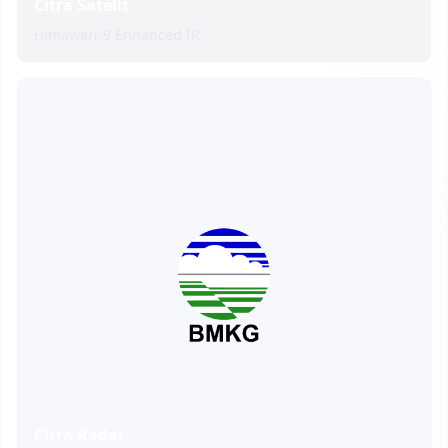
Citra Satelit
Himawari-9 Enhanced IR
Citra Radar