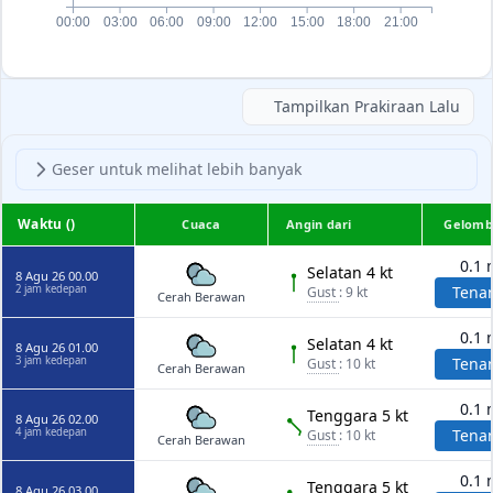
00:00
03:00
06:00
09:00
12:00
15:00
18:00
21:00
Tampilkan Prakiraan Lalu
Geser untuk melihat lebih banyak
Waktu ()
Cuaca
Angin dari
Gelomb
0.1 
Selatan 4 kt
8 Agu 26 00.00
2 jam kedepan
Tena
Gust
: 9 kt
Cerah Berawan
0.1 
Selatan 4 kt
8 Agu 26 01.00
3 jam kedepan
Tena
Gust
: 10 kt
Cerah Berawan
0.1 
Tenggara 5 kt
8 Agu 26 02.00
4 jam kedepan
Tena
Gust
: 10 kt
Cerah Berawan
0.1 
Tenggara 5 kt
8 Agu 26 03.00